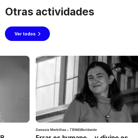
Otras actividades
Ver todos
Damasia Merbilhaa • TBWA\Worldwide
IB
Errar es humano… y divino es