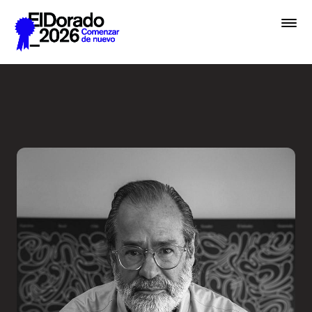
Saltar al contenido principal
Entrevista a una Leyenda - 
Premios
Festival
Academias
Archivo
Inscribir