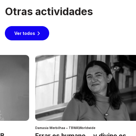
Otras actividades
Ver todos
Damasia Merbilhaa • TBWA\Worldwide
IB
Errar es humano… y divino es