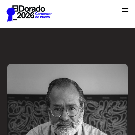
Saltar al contenido principal
Entrevista a una Leyenda - 
Premios
Festival
Academias
Archivo
Inscribir