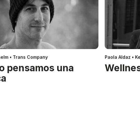
helm • Trans Company
Paola Aldaz • Ke
o pensamos una
Wellnes
ca