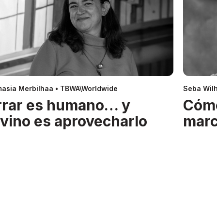
asia Merbilhaa • TBWA\Worldwide
Seba Wil
rrar es humano… y
Cóm
ivino es aprovecharlo
mar