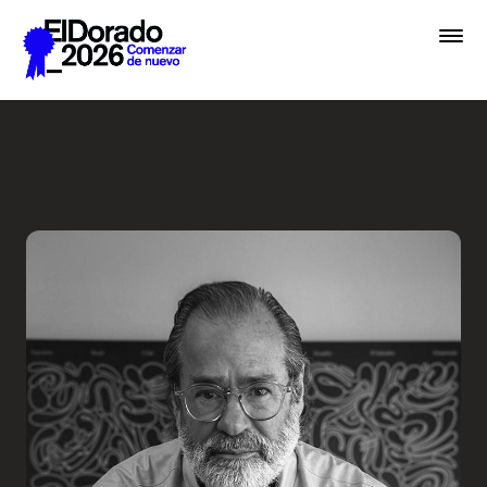
Saltar al contenido principal
Entrevista a una Leyenda - 
Premios
Festival
Academias
Archivo
Inscribir