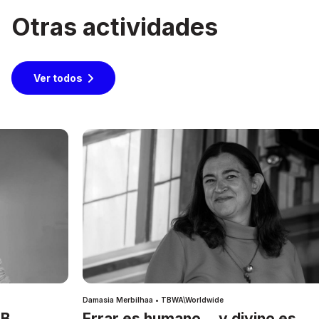
Otras actividades
Ver todos
Damasia Merbilhaa • TBWA\Worldwide
IB
Errar es humano… y divino es