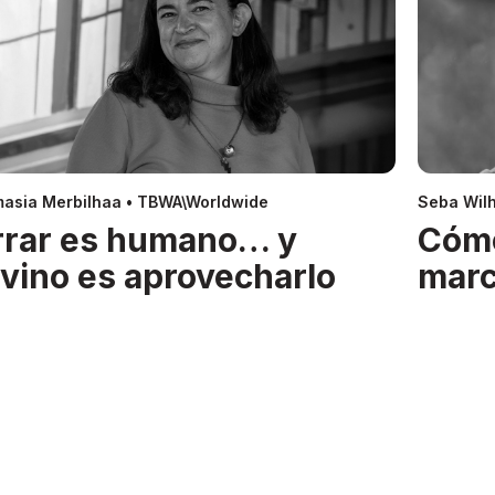
asia Merbilhaa • TBWA\Worldwide
Seba Wil
rrar es humano… y
Cóm
ivino es aprovecharlo
mar