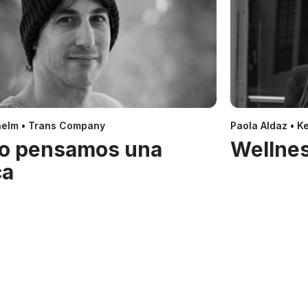
helm • Trans Company
Paola Aldaz • Ke
o pensamos una
Wellnes
ca