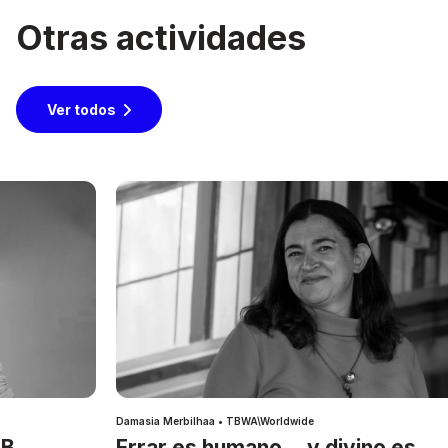
Otras actividades
Ver todos
Damasia Merbilhaa • TBWA\Worldwide
IB
Errar es humano… y divino es