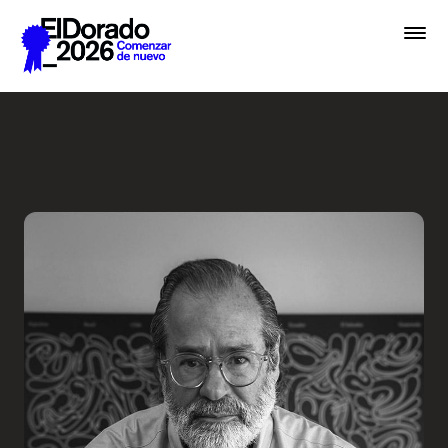
Saltar al contenido principal
Entrevista a una Leyenda - 
Premios
Festival
Academias
Archivo
Inscribir