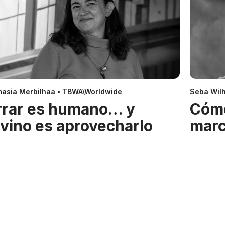
asia Merbilhaa • TBWA\Worldwide
Seba Wil
rrar es humano… y
Cóm
ivino es aprovecharlo
mar