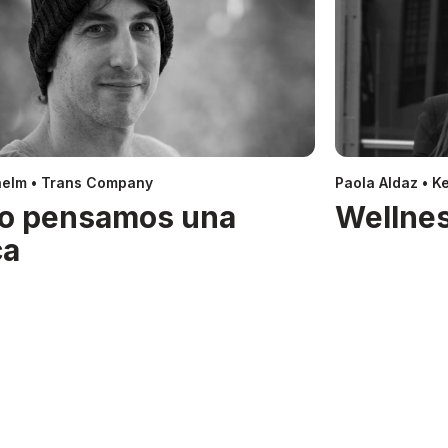
helm • Trans Company
Paola Aldaz • Ke
o pensamos una
Wellnes
ca