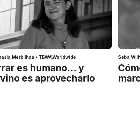
asia Merbilhaa • TBWA\Worldwide
Seba Wil
rrar es humano… y
Cóm
ivino es aprovecharlo
mar