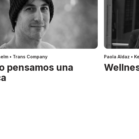
helm • Trans Company
Paola Aldaz • Ke
o pensamos una
Wellnes
ca