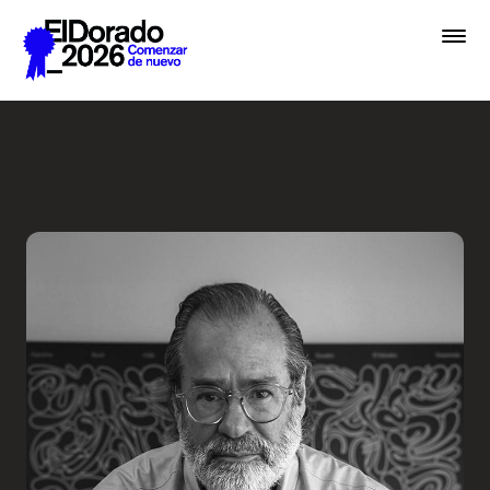
Saltar al contenido principal
Entrevista a una Leyenda - 
Premios
Festival
Academias
Archivo
Inscribir