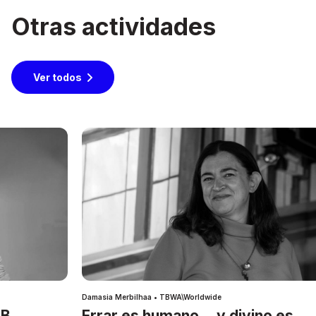
Otras actividades
Ver todos
Damasia Merbilhaa • TBWA\Worldwide
IB
Errar es humano… y divino es