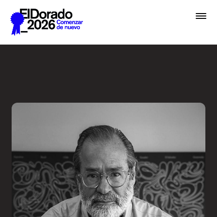
Saltar al contenido principal
Entrevista a una Leyenda - 
Premios
Festival
Academias
Archivo
Inscribir