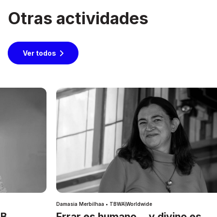
Otras actividades
Ver todos
Damasia Merbilhaa • TBWA\Worldwide
IB
Errar es humano… y divino es