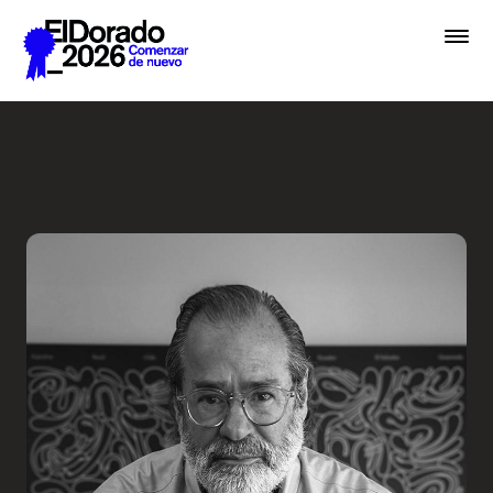
Saltar al contenido principal
Entrevista a una Leyenda - 
Premios
Festival
Academias
Archivo
Inscribir