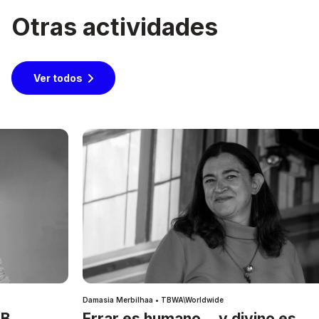
Otras actividades
Ver todos
Damasia Merbilhaa • TBWA\Worldwide
IB
Errar es humano… y divino es