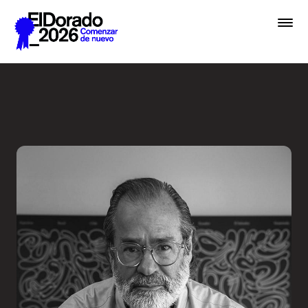
Saltar al contenido principal
Entrevista a una Leyenda - 
Premios
Festival
Academias
Archivo
Inscribir