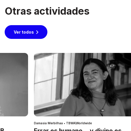
Otras actividades
Ver todos
Damasia Merbilhaa • TBWA\Worldwide
IB
Errar es humano… y divino es