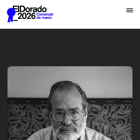
Saltar al contenido principal
Entrevista a una Leyenda - 
Premios
Festival
Academias
Archivo
Inscribir