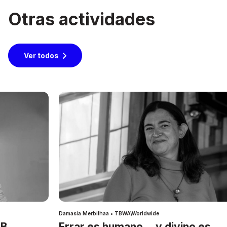
Otras actividades
Ver todos
Damasia Merbilhaa • TBWA\Worldwide
IB
Errar es humano… y divino es