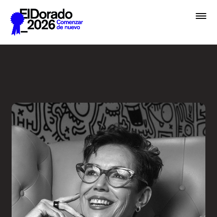
Saltar al contenido principal
El diseño como sinónimo de 
Premios
Festival
Academias
Archivo
Inscribir