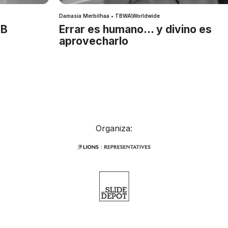
Damasia Merbilhaa • TBWA\Worldwide
IB
Errar es humano… y divino es
aprovecharlo
Organiza: