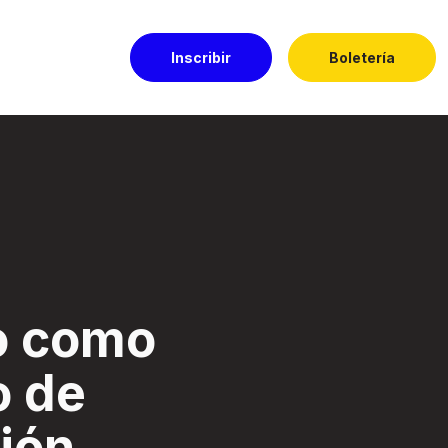
Inscribir
Boletería
ón. - Festival El 
o como
o de
ión.