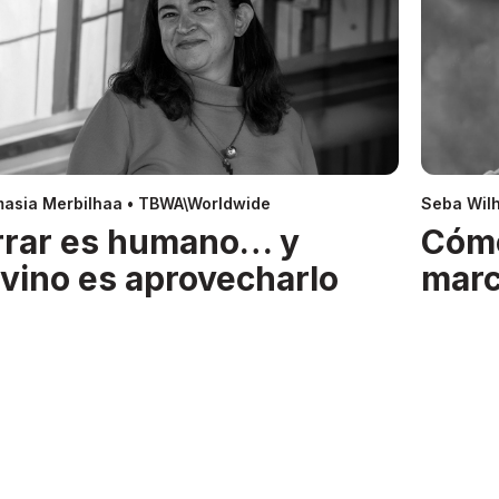
asia Merbilhaa • TBWA\Worldwide
Seba Wil
rrar es humano… y
Cóm
ivino es aprovecharlo
mar