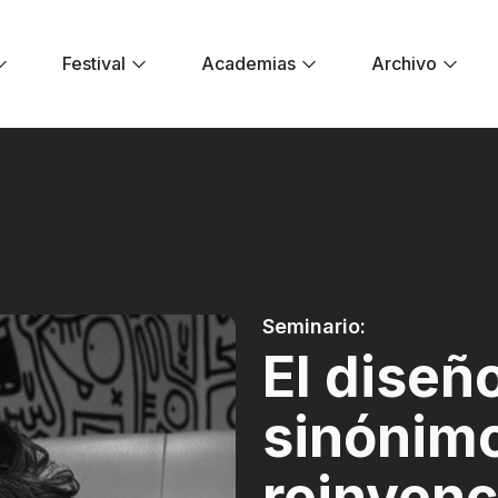
Festival
Academias
Archivo
ónimo de reinvenci
Seminario:
El diseñ
sinónim
reinvenc