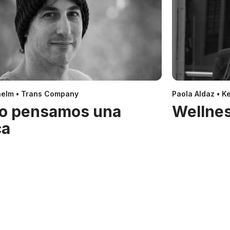
helm • Trans Company
Paola Aldaz • Ke
o pensamos una
Wellnes
ca