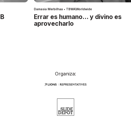
Damasia Merbilhaa • TBWA\Worldwide
IB
Errar es humano… y divino es
aprovecharlo
Organiza: