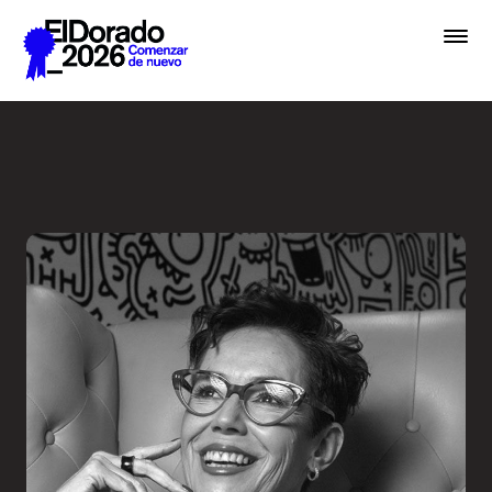
Saltar al contenido principal
El diseño como sinónimo de 
Premios
Festival
Academias
Archivo
Inscribir