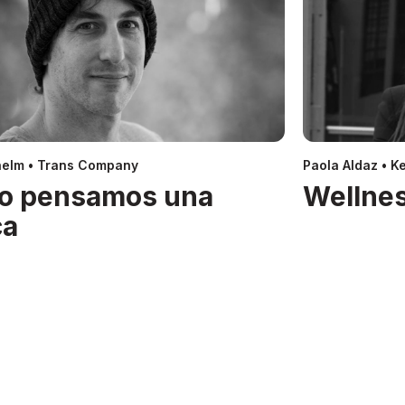
helm • Trans Company
Paola Aldaz • Ke
o pensamos una
Wellnes
ca