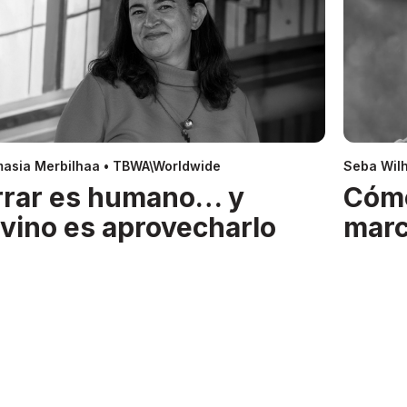
asia Merbilhaa • TBWA\Worldwide
Seba Wil
rrar es humano… y
Cóm
ivino es aprovecharlo
mar