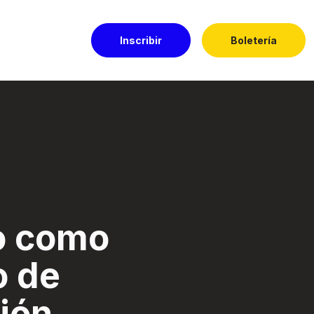
Inscribir
Boletería
ón. - Festival El 
o como
o de
ión.