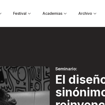
Festival
Academias
Archivo
ónimo de reinvenci
Seminario:
El diseñ
sinónim
reinvenc