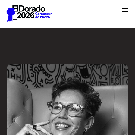
Saltar al contenido principal
El diseño como sinónimo de 
Premios
Festival
Academias
Archivo
Inscribir