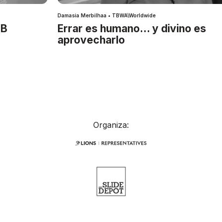
Damasia Merbilhaa • TBWA\Worldwide
IB
Errar es humano… y divino es
aprovecharlo
Organiza: