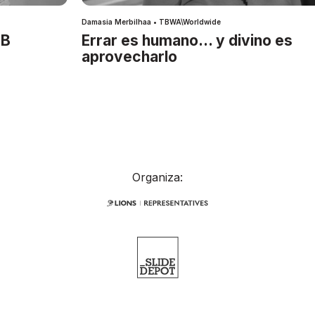
Damasia Merbilhaa • TBWA\Worldwide
IB
Errar es humano… y divino es
aprovecharlo
Organiza: