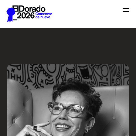
Saltar al contenido principal
El diseño como sinónimo de 
Premios
Festival
Academias
Archivo
Inscribir