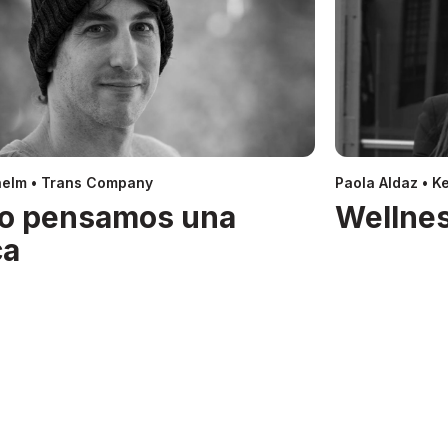
helm • Trans Company
Paola Aldaz • Ke
o pensamos una
Wellnes
ca