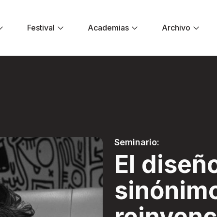
Festival
Academias
Archivo
ónimo de reinvenci
Seminario:
El diseñ
sinónim
reinvenc