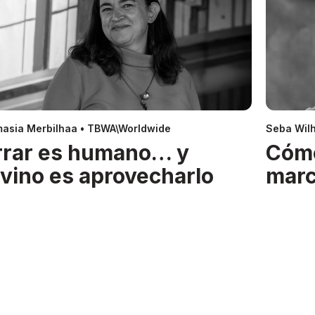
asia Merbilhaa • TBWA\Worldwide
Seba Wil
rrar es humano… y
Cóm
ivino es aprovecharlo
mar