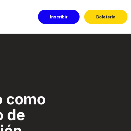
Inscribir
Boletería
ón. - Festival El 
o como
o de
ión.