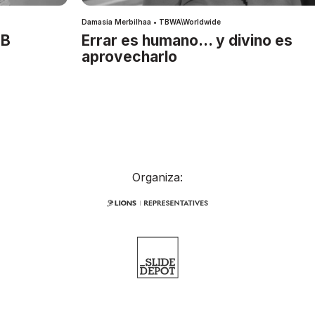
Damasia Merbilhaa • TBWA\Worldwide
IB
Errar es humano… y divino es
aprovecharlo
Organiza: