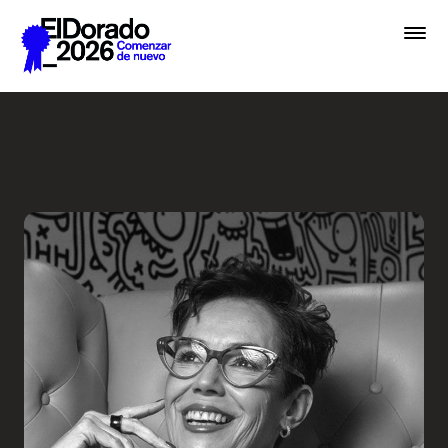
Saltar al contenido principal
El diseño como sinónimo de 
Premios
Festival
Academias
Archivo
Inscribir