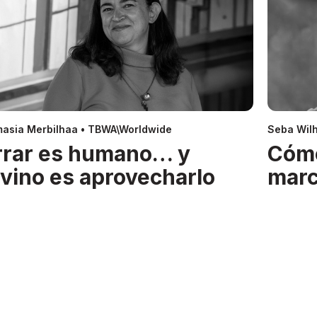
asia Merbilhaa • TBWA\Worldwide
Seba Wil
rrar es humano… y
Cóm
ivino es aprovecharlo
mar