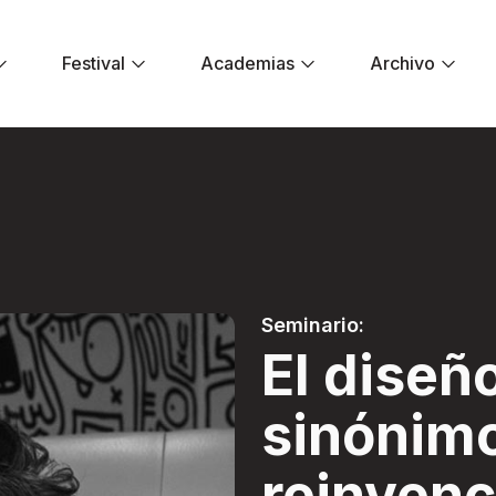
Festival
Academias
Archivo
ónimo de reinvenci
Seminario:
El diseñ
sinónim
reinvenc