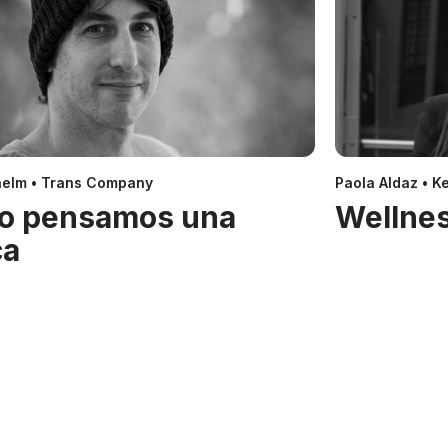
helm • Trans Company
Paola Aldaz • Ke
o pensamos una
Wellnes
ca