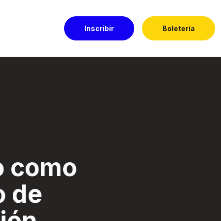
Inscribir
Boletería
ón. - Festival El 
o como
o de
ión.