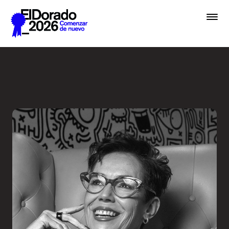
Saltar al contenido principal
El diseño como sinónimo de 
Premios
Festival
Academias
Archivo
Inscribir