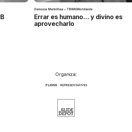
Damasia Merbilhaa • TBWA\Worldwide
IB
Errar es humano… y divino es
aprovecharlo
Organiza: