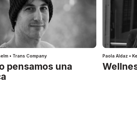
helm • Trans Company
Paola Aldaz • Ke
o pensamos una
Wellnes
ca