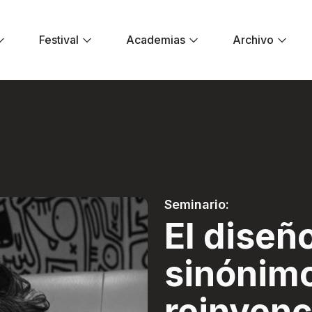
Festival
Academias
Archivo
ónimo de reinvenci
Seminario:
El diseñ
sinónim
reinvenc