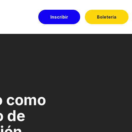
Inscribir
Boletería
ón. - Festival El 
o como
o de
ión.