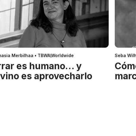
asia Merbilhaa • TBWA\Worldwide
Seba Wil
rrar es humano… y
Cóm
ivino es aprovecharlo
mar