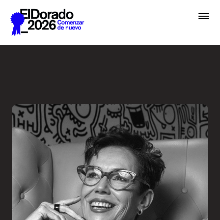
Saltar al contenido principal
El diseño como sinónimo de 
Premios
Festival
Academias
Archivo
Inscribir