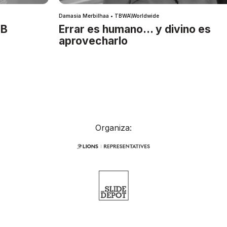
Damasia Merbilhaa • TBWA\Worldwide
IB
Errar es humano… y divino es
aprovecharlo
Organiza: