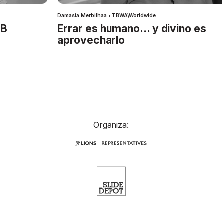
Damasia Merbilhaa • TBWA\Worldwide
IB
Errar es humano… y divino es
aprovecharlo
Organiza: