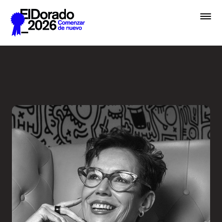
Saltar al contenido principal
El diseño como sinónimo de 
Premios
Festival
Academias
Archivo
Inscribir