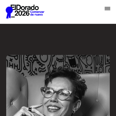
Saltar al contenido principal
El diseño como sinónimo de 
Premios
Festival
Academias
Archivo
Inscribir