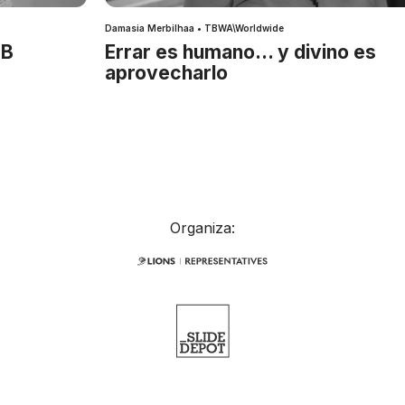
Damasia Merbilhaa • TBWA\Worldwide
IB
Errar es humano… y divino es
aprovecharlo
Organiza: