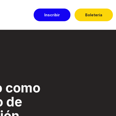
Inscribir
Boletería
ón. - Festival El 
o como
o de
ión.