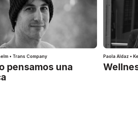
helm • Trans Company
Paola Aldaz • Ke
o pensamos una
Wellnes
ca