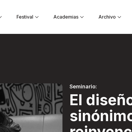
Festival
Academias
Archivo
ónimo de reinvenci
Seminario:
El diseñ
sinónim
reinvenc