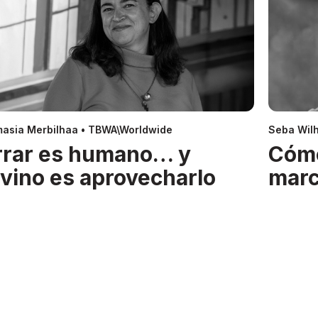
asia Merbilhaa • TBWA\Worldwide
Seba Wil
rrar es humano… y
Cóm
ivino es aprovecharlo
mar