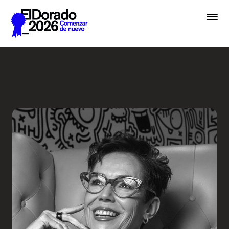
Saltar al contenido principal
El diseño como sinónimo de 
Premios
Festival
Academias
Archivo
Inscribir