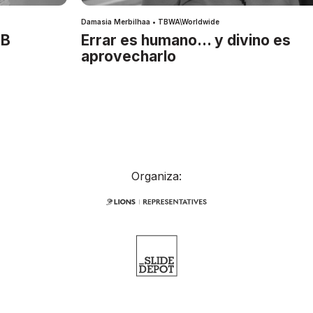
Damasia Merbilhaa • TBWA\Worldwide
IB
Errar es humano… y divino es
aprovecharlo
Organiza: