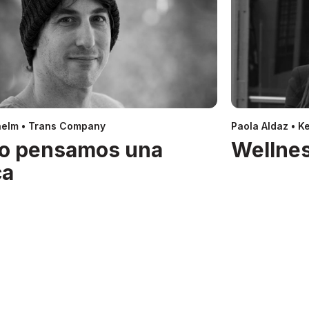
helm • Trans Company
Paola Aldaz • Ke
o pensamos una
Wellnes
ca