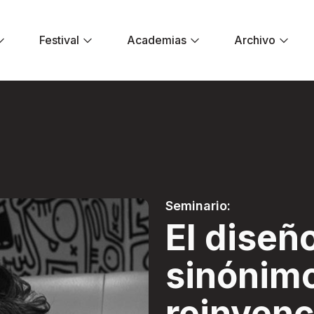
Festival
Academias
Archivo
ónimo de reinvenci
Seminario:
El diseñ
sinónim
reinvenc