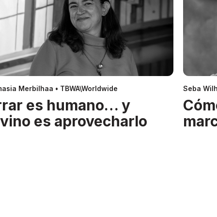
asia Merbilhaa • TBWA\Worldwide
Seba Wil
rrar es humano… y
Cóm
ivino es aprovecharlo
mar