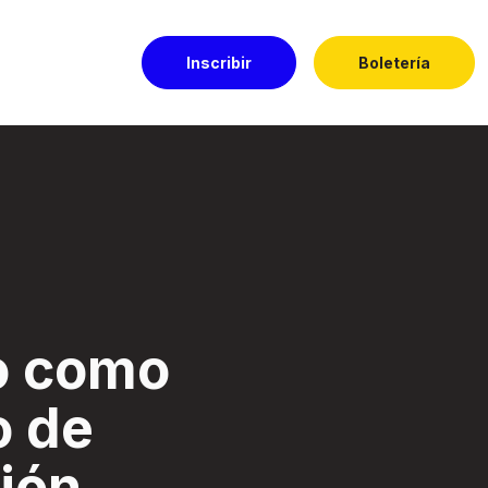
Inscribir
Boletería
ón. - Festival El 
o como
o de
ión.