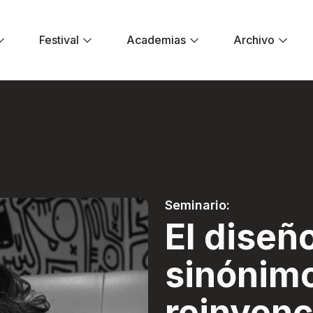
Festival
Academias
Archivo
ónimo de reinvenci
Seminario:
El diseñ
sinónim
reinvenc