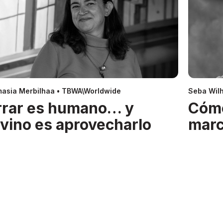
asia Merbilhaa • TBWA\Worldwide
Seba Wil
rrar es humano… y
Cóm
ivino es aprovecharlo
mar