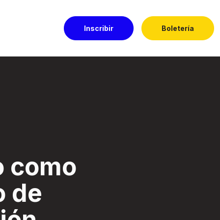
Inscribir
Boletería
ón. - Festival El 
o como
o de
ión.