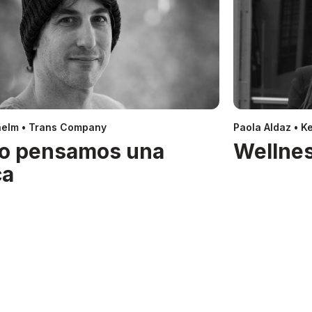
helm • Trans Company
Paola Aldaz • Ke
o pensamos una
Wellnes
ca