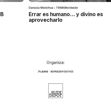
Damasia Merbilhaa • TBWA\Worldwide
IB
Errar es humano… y divino es
aprovecharlo
Organiza: