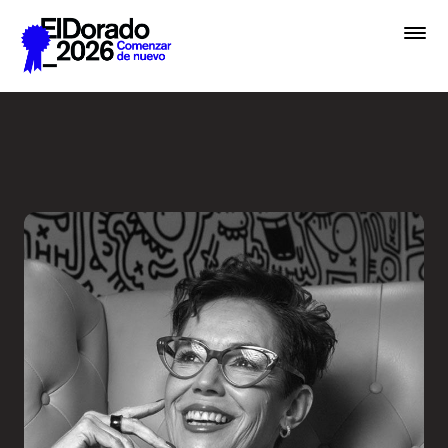
Saltar al contenido principal
El diseño como sinónimo de 
Premios
Festival
Academias
Archivo
Inscribir