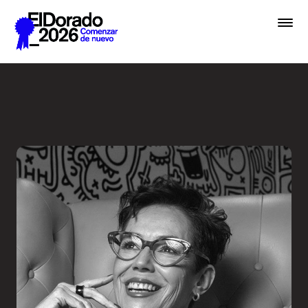
Saltar al contenido principal
El diseño como sinónimo de 
Premios
Festival
Academias
Archivo
Inscribir