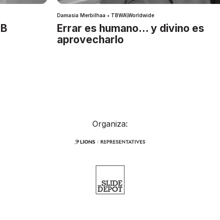
Damasia Merbilhaa • TBWA\Worldwide
IB
Errar es humano… y divino es
aprovecharlo
Organiza: