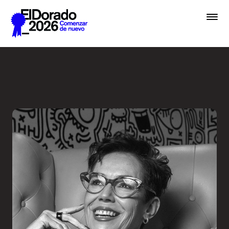
Saltar al contenido principal
El diseño como sinónimo de 
Premios
Festival
Academias
Archivo
Inscribir