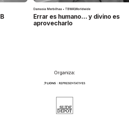
Damasia Merbilhaa • TBWA\Worldwide
IB
Errar es humano… y divino es
aprovecharlo
Organiza: