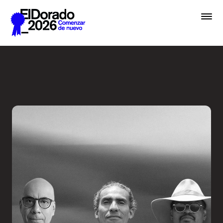
Saltar al contenido principal
De la hermenéutica a la ver
Premios
Festival
Academias
Archivo
Inscribir