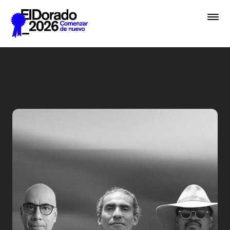
Saltar al contenido principal
De la hermenéutica a la ver
Premios
Festival
Academias
Archivo
Inscribir