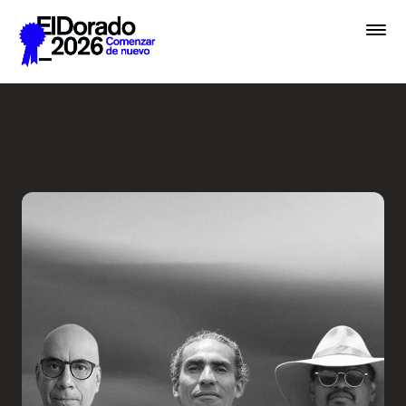
Saltar al contenido principal
De la hermenéutica a la ver
Premios
Festival
Academias
Archivo
Inscribir