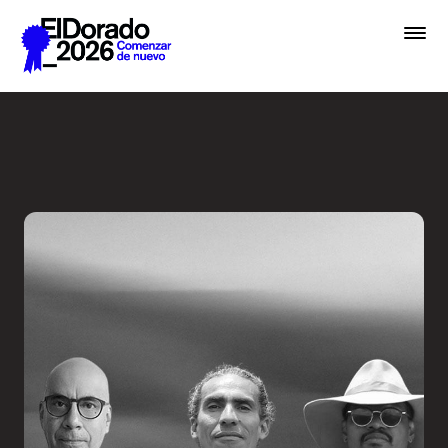
Saltar al contenido principal
De la hermenéutica a la ver
Premios
Festival
Academias
Archivo
Inscribir