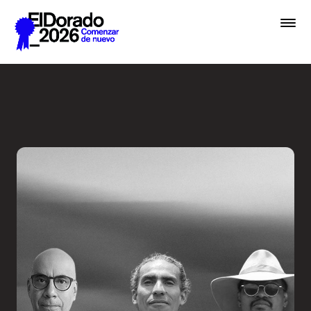
Saltar al contenido principal
De la hermenéutica a la ver
Premios
Festival
Academias
Archivo
Inscribir