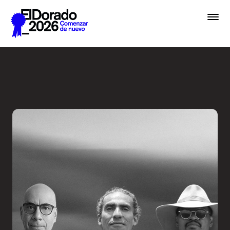
Saltar al contenido principal
De la hermenéutica a la ver
Premios
Festival
Academias
Archivo
Inscribir