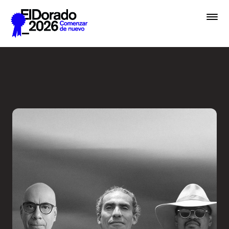
Saltar al contenido principal
De la hermenéutica a la ver
Premios
Festival
Academias
Archivo
Inscribir