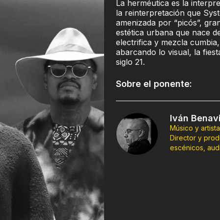
La herméutica es la interpr
la reinterpretación que Sys
amenizada por “picós”, gra
estética urbana que nace del
electrifica y mezcla cumbia
abarcando lo visual, la fiest
siglo 21.
Sobre el ponente:
Iván Benav
Músico y artista 
Director y prod
escénicos, audi