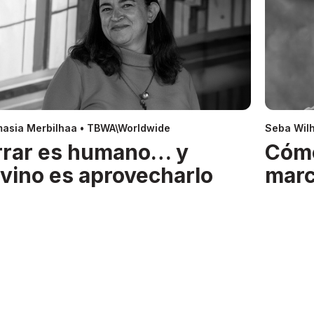
asia Merbilhaa • TBWA\Worldwide
Seba Wil
rrar es humano… y
Cóm
ivino es aprovecharlo
mar