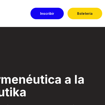
Inscribir
Boletería
 - Festival El Dor
rmenéutica a la
utika