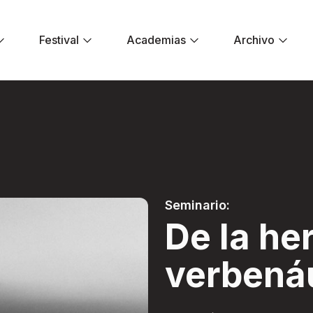
Festival
Academias
Archivo
 a la verbenáutika
Seminario:
De la he
verbená