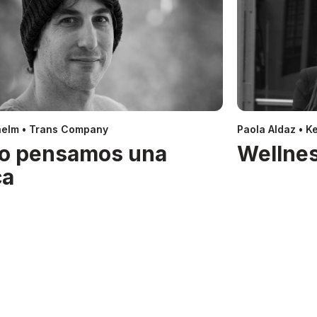
helm • Trans Company
Paola Aldaz • Ke
o pensamos una
Wellnes
ca