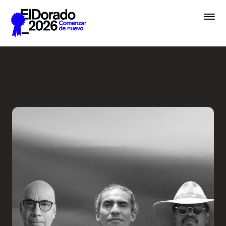
Saltar al contenido principal
De la hermenéutica a la ver
Premios
Festival
Academias
Archivo
Inscribir