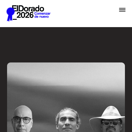
Saltar al contenido principal
De la hermenéutica a la ver
Premios
Festival
Academias
Archivo
Inscribir