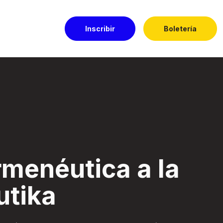
Inscribir
Boletería
 - Festival El Dor
rmenéutica a la
utika