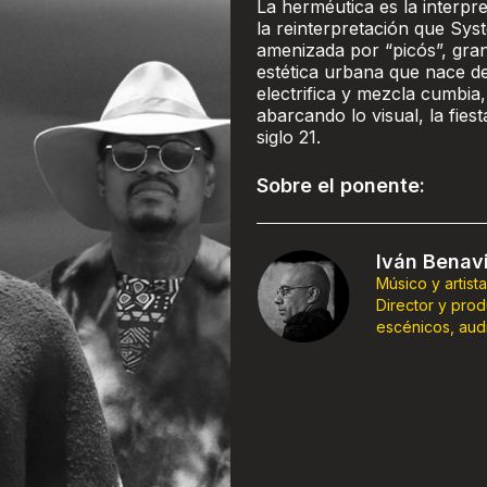
La herméutica es la interpr
la reinterpretación que Sys
amenizada por “picós”, gra
estética urbana que nace del
electrifica y mezcla cumbia
abarcando lo visual, la fiest
siglo 21.
Sobre el ponente:
Iván Benav
Músico y artista 
Director y prod
escénicos, audi