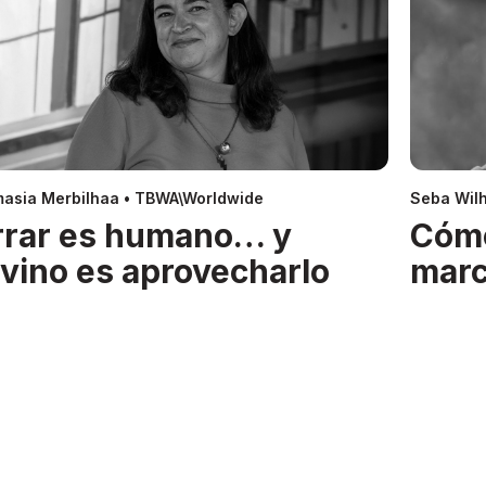
asia Merbilhaa • TBWA\Worldwide
Seba Wil
rrar es humano… y
Cóm
ivino es aprovecharlo
mar