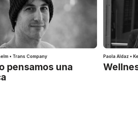
helm • Trans Company
Paola Aldaz • Ke
o pensamos una
Wellnes
ca