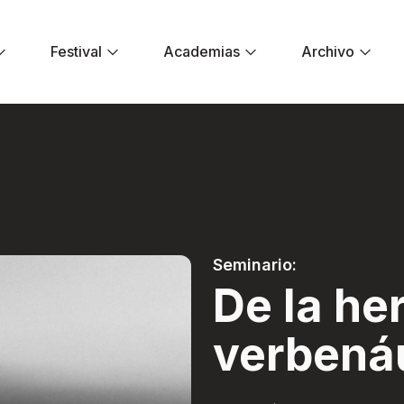
Festival
Academias
Archivo
 a la verbenáutika
Seminario:
De la he
verbená