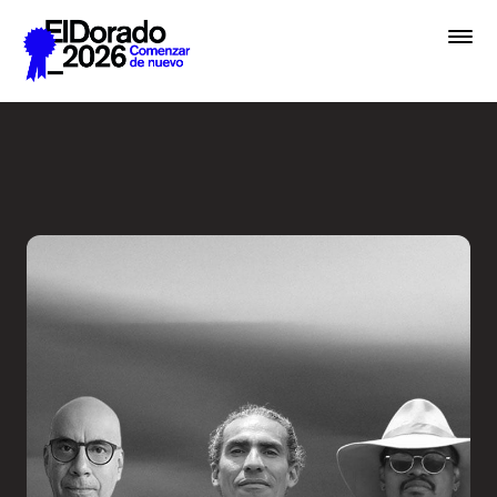
Saltar al contenido principal
De la hermenéutica a la ver
Premios
Festival
Academias
Archivo
Inscribir