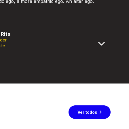
stic ego, a more empathic ego. An alter ego.
Rita
nder
ute
Ver todos