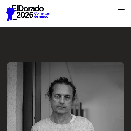
Saltar al contenido principal
En lugar de IA, hablemos de 
Premios
Festival
Academias
Archivo
Inscribir