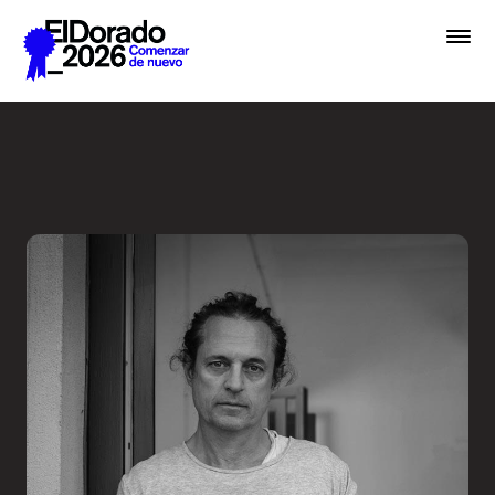
Saltar al contenido principal
En lugar de IA, hablemos de 
Premios
Festival
Academias
Archivo
Inscribir