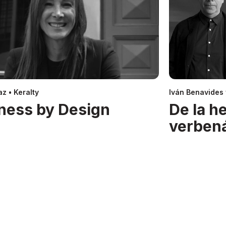
z • Keralty
Iván Benavides
ness by Design
De la h
verben