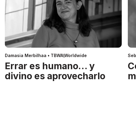
Damasia Merbilhaa • TBWA\Worldwide
Seb
Errar es humano… y
C
divino es aprovecharlo
m