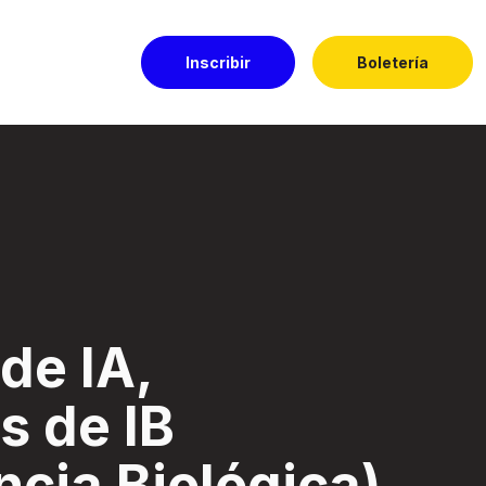
Inscribir
Boletería
igencia Biológica) 
de IA,
s de IB
ncia Biológica)